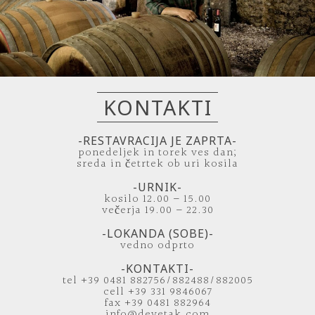
KONTAKTI
-RESTAVRACIJA JE ZAPRTA-
ponedeljek in torek ves dan;
sreda in četrtek ob uri kosila
-URNIK-
kosilo 12.00 – 15.00
večerja 19.00 – 22.30
-LOKANDA (SOBE)-
vedno odprto
-KONTAKTI-
tel +39 0481 882756/882488/882005
cell +39 331 9846067
fax +39 0481 882964
info@devetak.com