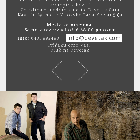
Piemontska Fassona z beluši iz Fossalona in
krompir v kozici
Zmrzlina z medom kmetije Devetak Sara
Kava in žganje iz Vitovske Rada Kocjančiča
Mesta so omejena
.
Samo z rezervacijo!
€ 68,00 po osebi
info@devetak.com
Info:
0481 882488 –
Pričakujemo Vas!
Družina Devetak