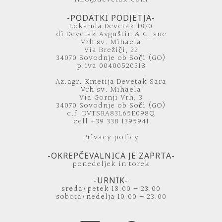
-PODATKI PODJETJA-
Lokanda Devetak 1870
di Devetak Avguštin & C. snc
Vrh sv. Mihaela
Via Brežiči, 22
34070 Sovodnje ob Soči (GO)
p.iva 00400520318
Az.agr. Kmetija Devetak Sara
Vrh sv. Mihaela
Via Gornji Vrh, 3
34070 Sovodnje ob Soči (GO)
c.f. DVTSRA83L65E098Q
cell +39 338 1395941
Privacy policy
-OKREPČEVALNICA JE ZAPRTA-
ponedeljek in torek
-URNIK-
sreda/petek 18.00 – 23.00
sobota/nedelja 10.00 – 23.00