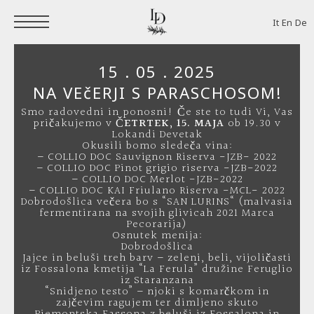
It
En
De
15 . 05 . 2025
NA VEčERJI S PARASCHOSOM!
Smo radovedni in ponosni! Če ste to tudi Vi, Vas
pričakujemo v
ČETRTEK, 15. MAJA
ob 19.30 v
Lokandi Devetak
Okusili bomo sledeča vina:
– COLLIO DOC Sauvignon Riserva -JZB- 2022
– COLLIO DOC Pinot grigio riserva -JZB-2022
– COLLIO DOC Merlot -JZB-2022
– COLLIO DOC KAI Friulano Riserva -MCL- 2022
Dobrodošlica večera bo s “SAN LURINS“ (malvasia
fermentirana na svojih glivicah 2021 Marca
Pecorarija)
Osnutek menija:
Dobrodošlica
Jajce in beluši treh barv – zeleni, beli, vijoličasti
iz Fossalona kmetija “La Ferula” družine Feruglio
iz Staranzana
“Snidjeno testo” – njoki s komarčkom in
zajčevim ragujem ter dimljeno skuto