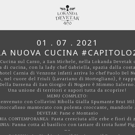
01 . 07 . 2021
LA NUOVA CUCINA #CAPITOLO
a Cucina sul Carso, a San Michele, nella Lokanda Devetak 
ta di cucina, con la lady chef Gabriella, spazia dalla cos
’hotel Carnia di Venzone infatti arriva lo chef Paolo Del N
 nel cuore del Friuli (Lavariano di Mortegliano), è rapp
Della Darsena di San Giorgio di Nogaro è Mimmo Salerno
Una unione di territori e sapori tutta da scoprire!
MENU COMPLETO:
benvenuto con Collavini Ribolla Gialla Spumante Brut Mil
Stoccafisso mantecato con polenta croccante, mandorle 
DEVETAK: Pane e Montasio
RIA CONTEMPORANEA: Pasta cresciuta alle erbe e fiori di 
NIA: Panna cotta al basilico con tartare di trota fumé Pi
—-