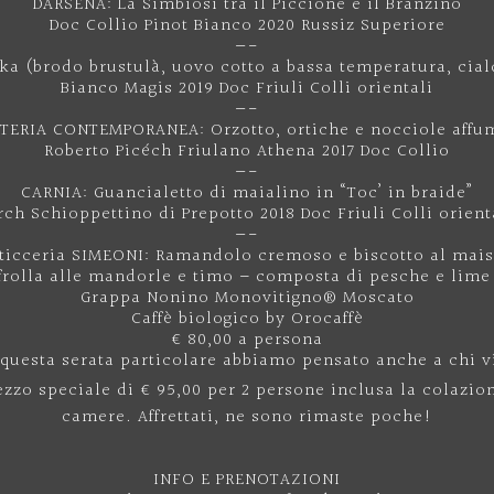
DARSENA: La Simbiosi tra il Piccione e il Branzino
Doc Collio Pinot Bianco 2020 Russiz Superiore
—-
ka (brodo brustulà, uovo cotto a bassa temperatura, cial
Bianco Magis 2019 Doc Friuli Colli orientali
—-
TERIA CONTEMPORANEA: Orzotto, ortiche e nocciole affu
Roberto Picéch Friulano Athena 2017 Doc Collio
—-
CARNIA: Guancialetto di maialino in “Toc’ in braide”
rch Schioppettino di Prepotto 2018 Doc Friuli Colli orient
—-
sticceria SIMEONI: Ramandolo cremoso e biscotto al mais 
 frolla alle mandorle e timo – composta di pesche e lime
Grappa Nonino Monovitigno® Moscato
Caffè biologico by Orocaffè
€ 80,00 a persona
 questa serata particolare abbiamo pensato anche a chi v
zzo speciale di € 95,00 per 2 persone inclusa la colazio
camere. Affrettati, ne sono rimaste poche!
INFO E PRENOTAZIONI