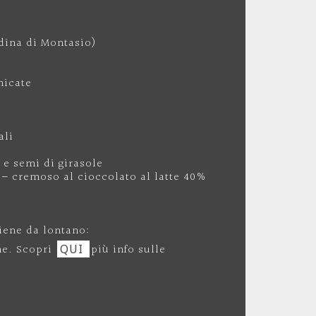
dina di Montasio)
micate
ali
e semi di girasole
 – cremoso al cioccolato al latte 40%
iene da lontano:
ne. Scopri
QUI
più info sulle