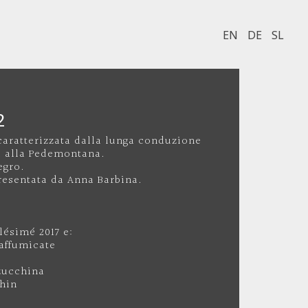
EN
DE
SL
2
caratterizzata dalla lunga conduzione
ta alla Pedemontana.
egro.
resentata da Anna Barbina.
.
lésimé 2017 e:
affumicate
zucchina
ghin